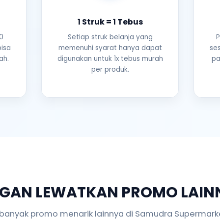
1 Struk = 1 Tebus
0
Setiap struk belanja yang
P
bisa
memenuhi syarat hanya dapat
se
ah.
digunakan untuk 1x tebus murah
pa
per produk.
GAN LEWATKAN PROMO LAIN
banyak promo menarik lainnya di Samudra Supermark