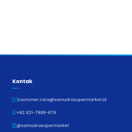
Kontak
customer.care@samudrasupermarket.id
+62 821-7888-879
@samudrasupermarket