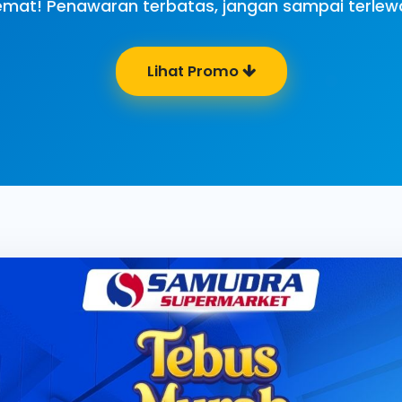
mat! Penawaran terbatas, jangan sampai terlew
Lihat Promo